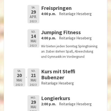
Freispringen
SA.
29
4:00 p.m.
Reitanlage Heseberg
APR.
2023
Jumping Fitness
SO.
14
4:00 p.m.
Reitanlage Heseberg
MAI
2023
Wir bieten jeden Sonntag Springtraining
an. Dabei stehen Spaß, Abwechslung
und Gymnastik im Vordergrund
Kurs mit Steffi
SA.
SO.
20
21
Bubenzer
MAI
MAI
Reitanlage Heseberg
2023
2023
Longierkurs
MO.
29
2:00 p.m.
Reitanlage Heseberg
MAI