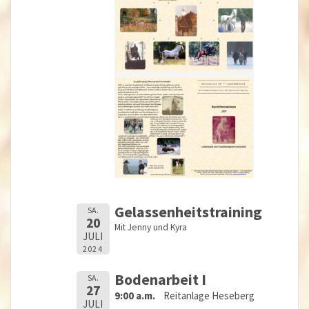
Gelassenheitstraining
SA.
20
Mit Jenny und Kyra
JULI
2024
Bodenarbeit I
SA.
27
9:00 a.m.
Reitanlage Heseberg
JULI