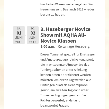
fundiertes Wissen weiterzugeben. Wir
freuen uns sehr, Dasi auch 2019 wieder
bei uns zu haben.
8. Heseberger Novice
SA.
SO.
01
02
Show mit AQHA All-
JUNI
JUNI
Novice Klassen
2019
2019
9:00 a.m.
Reitanlage Heseberg
Dieses Turnier ist speziell für Einstseiger
und Amateure/Jugendliche konzipiert,
die in entspannter Atmosphäre das
Turniergeschehen unter Anleitung
kennenlernen oder sicherer werden
möchten. Am ersten Tag werden alle
Prüfungen quasi als Generalprobe
geübt, am zweiten Tag dann unter
Turnierbedingungen geritten. Ein
Richter bewertet, erklärt und
beantwortet Fragen.