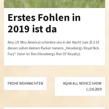
Erstes Fohlen in
2019 ist da
Amy (JS Miss America) schenkte uns in der Nacht zum 25.3.19
diesen süßen kleinen Racker namens „Hesebergs Royal Nick
Fury“. Vater ist Ron (Hesebergs Ron Of Royalty).
Beitragsnavigation
FROHE WEIHNACHTEN
AQHA ALL NOVICE SHOW
1./2.6.2019