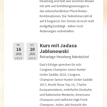
Heseberg und teilt sein enormes Wissen
mit sehr viel Einfühlungsvermögen in
die unterschiedlichen Pferd-Reiter-
Kombinationen. Die Teilnehmerzahl ist
auf 8 begrenzt. Der Termin ist noch nicht
endgültig bestätigt - daher noch
Änderungen vorbehalten.
Kurs mit Jadasa
MI.
SO.
16
20
Jablonowski
JAN.
JAN.
Reitanlage Heseberg Adenbüttel
2019
2019
Dasi's Erfolge sprechen für sich:
Congress Champion Junior Hunter
Under Saddle 2018, Congress
Champion Senior Hunter Under Saddle
2017, World Show Top 10, 7-fache
Europameisterin, mehrfache Deutsche
und Italienische Meisterin, Americana
Champion und vielfache High Point
Champion. Jedes Jahr besucht die