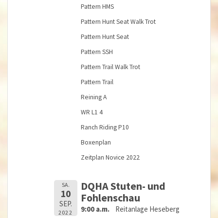
Pattern HMS
Pattern Hunt Seat Walk Trot
Pattern Hunt Seat
Pattern SSH
Pattern Trail Walk Trot
Pattern Trail
Reining A
WR L1 4
Ranch Riding P10
Boxenplan
Zeitplan Novice 2022
DQHA Stuten- und
SA.
10
Fohlenschau
SEP.
9:00 a.m.
Reitanlage Heseberg
2022