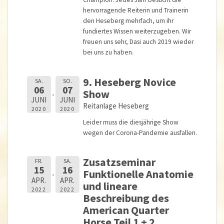
hervorragende Reiterin und Trainerin
den Heseberg mehrfach, um ihr
fundiertes Wissen weiterzugeben. Wir
freuen uns sehr, Dasi auch 2019 wieder
bei uns zu haben.
9. Heseberg Novice
SA.
SO.
06
07
Show
JUNI
JUNI
Reitanlage Heseberg
2020
2020
Leider muss die diesjährige Show
wegen der Corona-Pandemie ausfallen.
Zusatzseminar
FR.
SA.
15
16
Funktionelle Anatomie
APR.
APR.
und lineare
2022
2022
Beschreibung des
American Quarter
Horse Teil 1 + 2