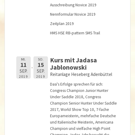
Ausschreibung Novice 2019
Nennformular Novice 2019
Zeitplan 2019
HMS
HSE
RB-pattern
SMS
Trail
Kurs mit Jadasa
MI.
SO.
11
15
Jablonowski
SEP.
SEP.
Reitanlage Heseberg Adenbüttel
2019
2019
Dasi's Erfolge sprechen für sich:
Congress Champion Junior Hunter
Under Saddle 2018, Congress
Champion Senior Hunter Under Saddle
2017, World Show Top 10, 7-fache
Europameisterin, mehrfache Deutsche
und Italienische Meisterin, Americana
Champion und vielfache High Point
Champion. Jedes Jahr besucht die