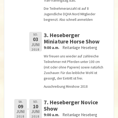
Trail-Trainingstag statt.
Die Teilnehmeranzahl ist auf 8
Jugendliche DQHA Nord Mitglieder
begrenzt. Also schnell anmelden
3. Heseberger
SO.
03
Miniature Horse Show
JUNI
9:00 a.m.
Reitanlage Heseberg
2018
Wir freuen uns wieder auf zahlreiche
Teilnehmer mit Pferden unter 100 cm
(mit oder ohne Papiere) sowie natürlich
Zuschauer. Für das leibliche Wohl ist
gesorgt, der Eintritt ist frei.
Ausschreibung Minishow 2018
7. Heseberger Novice
SA.
SO.
09
10
Show
JUNI
JUNI
9:00 a.m.
Reitanlage Heseberg
2018
2018