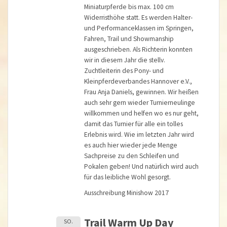
Miniaturpferde bis max. 100 cm
Widerristhöhe statt. Es werden Halter-
und Performanceklassen im Springen,
Fahren, Trail und Showmanship
ausgeschrieben. Als Richterin konnten
wir in diesem Jahr die stellv.
Zuchtleiterin des Pony- und
Kleinpferdeverbandes Hannover e.V.,
Frau Anja Daniels, gewinnen. Wir heißen
auch sehr gern wieder Turnierneulinge
willkommen und helfen wo es nur geht,
damit das Turnier für alle ein tolles
Erlebnis wird. Wie im letzten Jahr wird
es auch hier wieder jede Menge
Sachpreise zu den Schleifen und
Pokalen geben! Und natürlich wird auch
für das leibliche Wohl gesorgt.
Ausschreibung Minishow 2017
Trail Warm Up Day
SO.