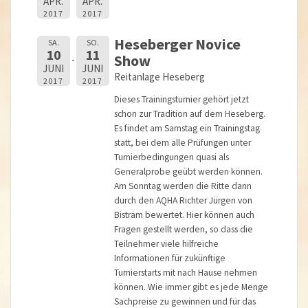
APR.
APR.
2017
2017
Heseberger Novice
SA.
SO.
10
11
Show
JUNI
JUNI
Reitanlage Heseberg
2017
2017
Dieses Trainingsturnier gehört jetzt
schon zur Tradition auf dem Heseberg.
Es findet am Samstag ein Trainingstag
statt, bei dem alle Prüfungen unter
Turnierbedingungen quasi als
Generalprobe geübt werden können.
Am Sonntag werden die Ritte dann
durch den AQHA Richter Jürgen von
Bistram bewertet. Hier können auch
Fragen gestellt werden, so dass die
Teilnehmer viele hilfreiche
Informationen für zukünftige
Turnierstarts mit nach Hause nehmen
können. Wie immer gibt es jede Menge
Sachpreise zu gewinnen und für das