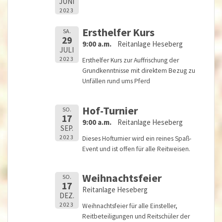
JUNI
2023
Ersthelfer Kurs
SA.
29
9:00 a.m.
Reitanlage Heseberg
JULI
2023
Ersthelfer Kurs zur Auffrischung der
Grundkenntnisse mit direktem Bezug zu
Unfällen rund ums Pferd
Hof-Turnier
SO.
17
9:00 a.m.
Reitanlage Heseberg
SEP.
2023
Dieses Hofturnier wird ein reines Spaß-
Event und ist offen für alle Reitweisen.
Weihnachtsfeier
SO.
17
Reitanlage Heseberg
DEZ.
2023
Weihnachtsfeier für alle Einsteller,
Reitbeteiligungen und Reitschüler der