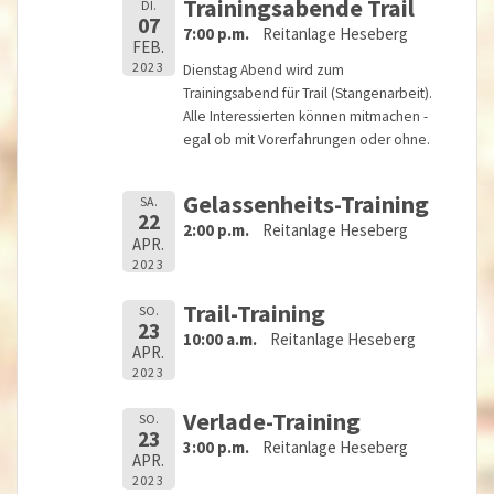
Trainingsabende Trail
DI.
07
7:00 p.m.
Reitanlage Heseberg
FEB.
2023
Dienstag Abend wird zum
Trainingsabend für Trail (Stangenarbeit).
Alle Interessierten können mitmachen -
egal ob mit Vorerfahrungen oder ohne.
Gelassenheits-Training
SA.
22
2:00 p.m.
Reitanlage Heseberg
APR.
2023
Trail-Training
SO.
23
10:00 a.m.
Reitanlage Heseberg
APR.
2023
Verlade-Training
SO.
23
3:00 p.m.
Reitanlage Heseberg
APR.
2023