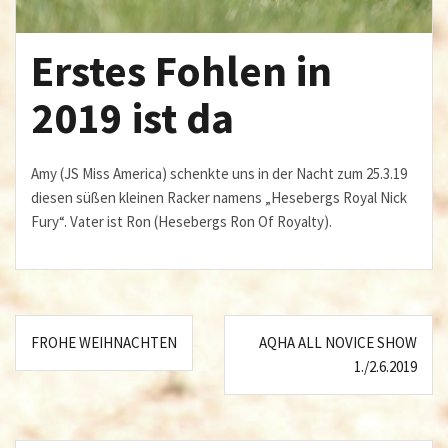
Erstes Fohlen in
2019 ist da
Amy (JS Miss America) schenkte uns in der Nacht zum 25.3.19
diesen süßen kleinen Racker namens „Hesebergs Royal Nick
Fury“. Vater ist Ron (Hesebergs Ron Of Royalty).
Beitragsnavigation
FROHE WEIHNACHTEN
AQHA ALL NOVICE SHOW
1./2.6.2019