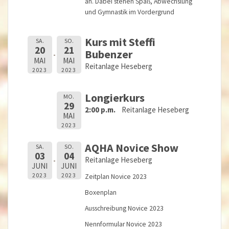
an. Dabei stehen Spaß, Abwechslung
und Gymnastik im Vordergrund
Kurs mit Steffi
SA.
SO.
20
21
Bubenzer
MAI
MAI
Reitanlage Heseberg
2023
2023
Longierkurs
MO.
29
2:00 p.m.
Reitanlage Heseberg
MAI
2023
AQHA Novice Show
SA.
SO.
03
04
Reitanlage Heseberg
JUNI
JUNI
2023
2023
Zeitplan Novice 2023
Boxenplan
Ausschreibung Novice 2023
Nennformular Novice 2023