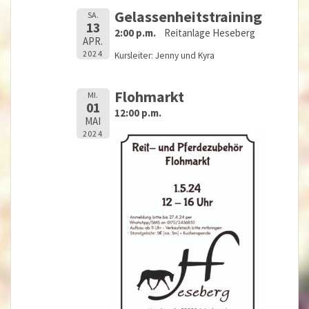
Gelassenheitstraining
SA.
13
2:00 p.m.
Reitanlage Heseberg
APR.
2024
Kursleiter: Jenny und Kyra
Flohmarkt
MI.
01
12:00 p.m.
MAI
2024