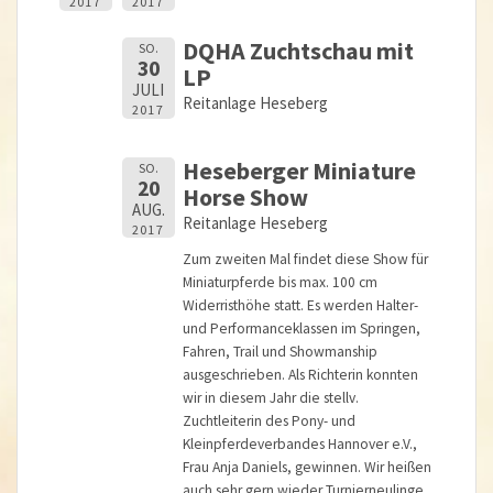
2017
2017
DQHA Zuchtschau mit
SO.
30
LP
JULI
Reitanlage Heseberg
2017
Heseberger Miniature
SO.
20
Horse Show
AUG.
Reitanlage Heseberg
2017
Zum zweiten Mal findet diese Show für
Miniaturpferde bis max. 100 cm
Widerristhöhe statt. Es werden Halter-
und Performanceklassen im Springen,
Fahren, Trail und Showmanship
ausgeschrieben. Als Richterin konnten
wir in diesem Jahr die stellv.
Zuchtleiterin des Pony- und
Kleinpferdeverbandes Hannover e.V.,
Frau Anja Daniels, gewinnen. Wir heißen
auch sehr gern wieder Turnierneulinge