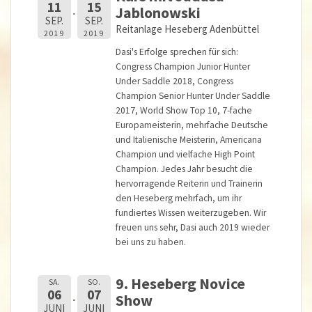
11
15
Jablonowski
SEP.
SEP.
Reitanlage Heseberg Adenbüttel
2019
2019
Dasi's Erfolge sprechen für sich:
Congress Champion Junior Hunter
Under Saddle 2018, Congress
Champion Senior Hunter Under Saddle
2017, World Show Top 10, 7-fache
Europameisterin, mehrfache Deutsche
und Italienische Meisterin, Americana
Champion und vielfache High Point
Champion. Jedes Jahr besucht die
hervorragende Reiterin und Trainerin
den Heseberg mehrfach, um ihr
fundiertes Wissen weiterzugeben. Wir
freuen uns sehr, Dasi auch 2019 wieder
bei uns zu haben.
9. Heseberg Novice
SA.
SO.
06
07
Show
JUNI
JUNI