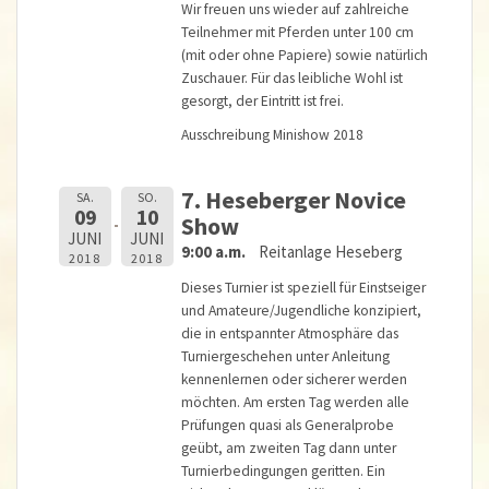
Wir freuen uns wieder auf zahlreiche
Teilnehmer mit Pferden unter 100 cm
(mit oder ohne Papiere) sowie natürlich
Zuschauer. Für das leibliche Wohl ist
gesorgt, der Eintritt ist frei.
Ausschreibung Minishow 2018
7. Heseberger Novice
SA.
SO.
09
10
Show
JUNI
JUNI
9:00 a.m.
Reitanlage Heseberg
2018
2018
Dieses Turnier ist speziell für Einstseiger
und Amateure/Jugendliche konzipiert,
die in entspannter Atmosphäre das
Turniergeschehen unter Anleitung
kennenlernen oder sicherer werden
möchten. Am ersten Tag werden alle
Prüfungen quasi als Generalprobe
geübt, am zweiten Tag dann unter
Turnierbedingungen geritten. Ein