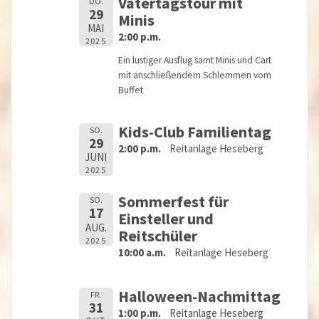
Vatertagstour mit
DO.
29
Minis
MAI
2:00 p.m.
2025
Ein lustiger Ausflug samt Minis und Cart
mit anschließendem Schlemmen vom
Buffet
Kids-Club Familientag
SO.
29
2:00 p.m.
Reitanlage Heseberg
JUNI
2025
Sommerfest für
SO.
17
Einsteller und
AUG.
Reitschüler
2025
10:00 a.m.
Reitanlage Heseberg
Halloween-Nachmittag
FR.
31
1:00 p.m.
Reitanlage Heseberg