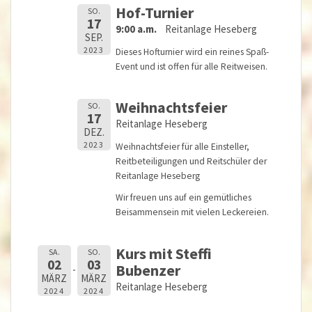
Hof-Turnier
SO.
17
9:00 a.m.
Reitanlage Heseberg
SEP.
2023
Dieses Hofturnier wird ein reines Spaß-
Event und ist offen für alle Reitweisen.
Weihnachtsfeier
SO.
17
Reitanlage Heseberg
DEZ.
2023
Weihnachtsfeier für alle Einsteller,
Reitbeteiligungen und Reitschüler der
Reitanlage Heseberg
Wir freuen uns auf ein gemütliches
Beisammensein mit vielen Leckereien.
Kurs mit Steffi
SA.
SO.
02
03
Bubenzer
MÄRZ
MÄRZ
Reitanlage Heseberg
2024
2024