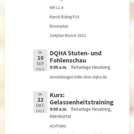
WR L1 4
Ranch Riding P10
Boxenplan
Zeitplan Novice 2022
DQHA Stuten- und
SA.
10
Fohlenschau
SEP.
9:00 a.m.
Reitanlage Heseberg
2022
Anmeldungen bitte über dqha.de
Kurs:
SA.
22
Gelassenheitstraining
OKT.
9:00 a.m.
Reitanlage Heseberg,
2022
Adenbüttel
ACHTUNG