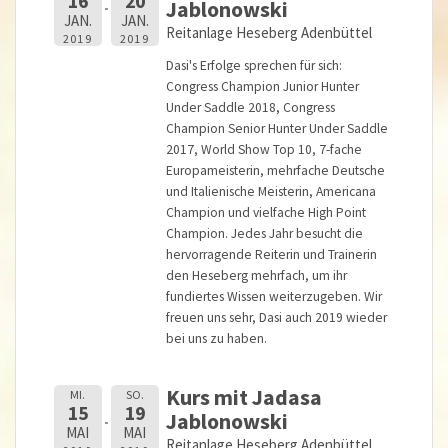
16
20
Jablonowski
JAN.
JAN.
Reitanlage Heseberg Adenbüttel
2019
2019
Dasi's Erfolge sprechen für sich:
Congress Champion Junior Hunter
Under Saddle 2018, Congress
Champion Senior Hunter Under Saddle
2017, World Show Top 10, 7-fache
Europameisterin, mehrfache Deutsche
und Italienische Meisterin, Americana
Champion und vielfache High Point
Champion. Jedes Jahr besucht die
hervorragende Reiterin und Trainerin
den Heseberg mehrfach, um ihr
fundiertes Wissen weiterzugeben. Wir
freuen uns sehr, Dasi auch 2019 wieder
bei uns zu haben.
Kurs mit Jadasa
MI.
SO.
15
19
Jablonowski
MAI
MAI
Reitanlage Heseberg Adenbüttel