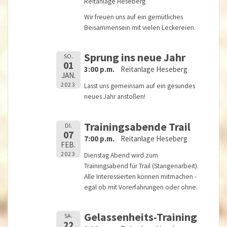
Reitanlage Heseberg
Wir freuen uns auf ein gemütliches
Beisammensein mit vielen Leckereien.
Sprung ins neue Jahr
SO.
01
3:00 p.m.
Reitanlage Heseberg
JAN.
2023
Lasst uns gemeinsam auf ein gesundes
neues Jahr anstoßen!
Trainingsabende Trail
DI.
07
7:00 p.m.
Reitanlage Heseberg
FEB.
2023
Dienstag Abend wird zum
Trainingsabend für Trail (Stangenarbeit).
Alle Interessierten können mitmachen -
egal ob mit Vorerfahrungen oder ohne.
Gelassenheits-Training
SA.
22