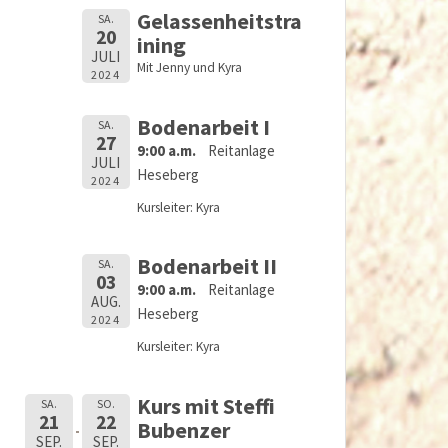
Gelassenheitstra
SA.
20
ining
JULI
Mit Jenny und Kyra
2024
Bodenarbeit I
SA.
27
9:00 a.m.
Reitanlage
JULI
Heseberg
2024
Kursleiter: Kyra
Bodenarbeit II
SA.
03
9:00 a.m.
Reitanlage
AUG.
Heseberg
2024
Kursleiter: Kyra
Kurs mit Steffi
SA.
SO.
21
22
Bubenzer
SEP.
SEP.