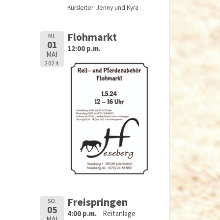
Kursleiter: Jenny und Kyra
Flohmarkt
MI.
01
12:00 p.m.
MAI
2024
Freispringen
SO.
05
4:00 p.m.
Reitanlage
MAI