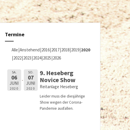
Termine
Alle
Anstehend
2016
2017
2018
2019
2020
2022
2023
2024
2025
2026
9. Heseberg
SA.
SO.
06
07
Novice Show
JUNI
JUNI
Reitanlage Heseberg
2020
2020
Leider muss die diesjährige
Show wegen der Corona-
Pandemie ausfallen.