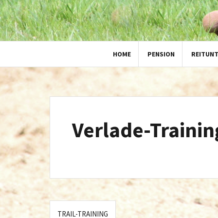
HOME
PENSION
REITUN
Verlade-Trainin
Beitragsnavigation
TRAIL-TRAINING