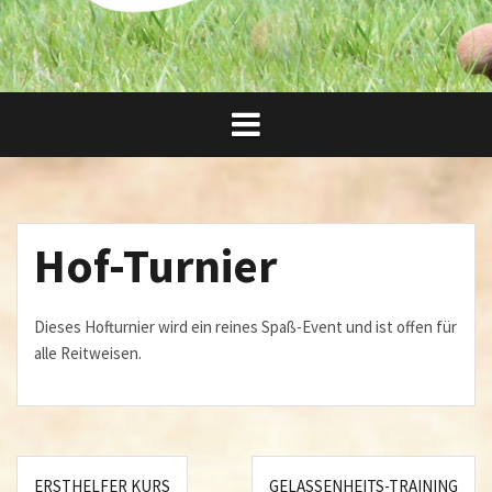
Hof-Turnier
Dieses Hofturnier wird ein reines Spaß-Event und ist offen für
alle Reitweisen.
Beitragsnavigation
ERSTHELFER KURS
GELASSENHEITS-TRAINING