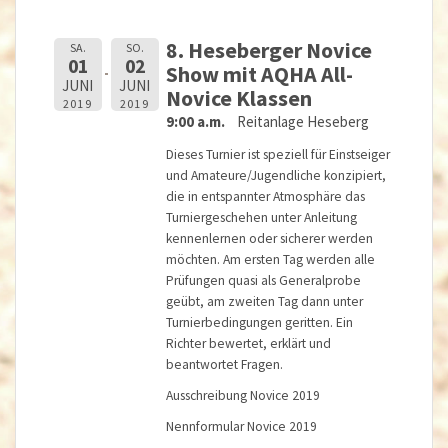
8. Heseberger Novice
SA.
SO.
01
02
Show mit AQHA All-
JUNI
JUNI
Novice Klassen
2019
2019
9:00 a.m.
Reitanlage Heseberg
Dieses Turnier ist speziell für Einstseiger
und Amateure/Jugendliche konzipiert,
die in entspannter Atmosphäre das
Turniergeschehen unter Anleitung
kennenlernen oder sicherer werden
möchten. Am ersten Tag werden alle
Prüfungen quasi als Generalprobe
geübt, am zweiten Tag dann unter
Turnierbedingungen geritten. Ein
Richter bewertet, erklärt und
beantwortet Fragen.
Ausschreibung Novice 2019
Nennformular Novice 2019