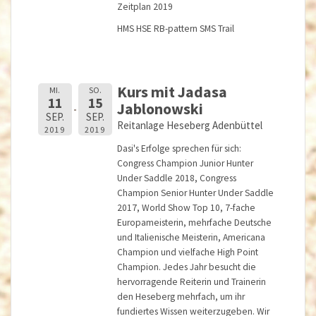
Zeitplan 2019
HMS
HSE
RB-pattern
SMS
Trail
Kurs mit Jadasa
MI.
SO.
11
15
Jablonowski
SEP.
SEP.
Reitanlage Heseberg Adenbüttel
2019
2019
Dasi's Erfolge sprechen für sich:
Congress Champion Junior Hunter
Under Saddle 2018, Congress
Champion Senior Hunter Under Saddle
2017, World Show Top 10, 7-fache
Europameisterin, mehrfache Deutsche
und Italienische Meisterin, Americana
Champion und vielfache High Point
Champion. Jedes Jahr besucht die
hervorragende Reiterin und Trainerin
den Heseberg mehrfach, um ihr
fundiertes Wissen weiterzugeben. Wir