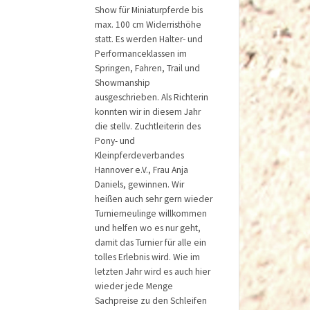
Show für Miniaturpferde bis
max. 100 cm Widerristhöhe
statt. Es werden Halter- und
Performanceklassen im
Springen, Fahren, Trail und
Showmanship
ausgeschrieben. Als Richterin
konnten wir in diesem Jahr
die stellv. Zuchtleiterin des
Pony- und
Kleinpferdeverbandes
Hannover e.V., Frau Anja
Daniels, gewinnen. Wir
heißen auch sehr gern wieder
Turnierneulinge willkommen
und helfen wo es nur geht,
damit das Turnier für alle ein
tolles Erlebnis wird. Wie im
letzten Jahr wird es auch hier
wieder jede Menge
Sachpreise zu den Schleifen