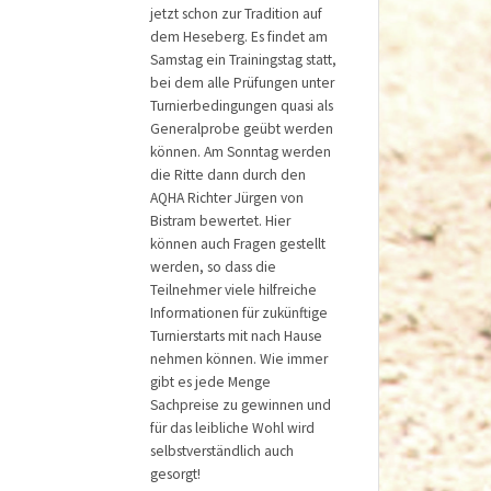
jetzt schon zur Tradition auf
dem Heseberg. Es findet am
Samstag ein Trainingstag statt,
bei dem alle Prüfungen unter
Turnierbedingungen quasi als
Generalprobe geübt werden
können. Am Sonntag werden
die Ritte dann durch den
AQHA Richter Jürgen von
Bistram bewertet. Hier
können auch Fragen gestellt
werden, so dass die
Teilnehmer viele hilfreiche
Informationen für zukünftige
Turnierstarts mit nach Hause
nehmen können. Wie immer
gibt es jede Menge
Sachpreise zu gewinnen und
für das leibliche Wohl wird
selbstverständlich auch
gesorgt!