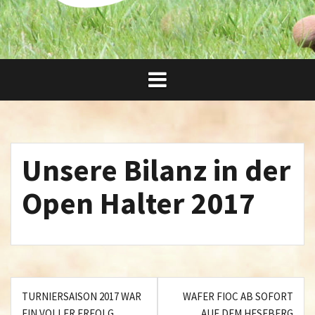
Unsere Bilanz in der
Open Halter 2017
Beitragsnavigation
TURNIERSAISON 2017 WAR
WAFER FIOC AB SOFORT
EIN VOLLER ERFOLG
AUF DEM HESEBERG