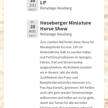
30
LP
JULI
Reitanlage Heseberg
2017
Heseberger Miniature
SO.
20
Horse Show
AUG.
Reitanlage Heseberg
2017
Zum zweiten Mal findet diese Show für
Miniaturpferde bis max. 100 cm
Widerristhöhe statt. Es werden Halter-
und Performanceklassen im Springen,
Fahren, Trail und Showmanship
ausgeschrieben. Als Richterin konnten
wir in diesem Jahr die stellv.
Zuchtleiterin des Pony- und
Kleinpferdeverbandes Hannover e.V.,
Frau Anja Daniels, gewinnen. Wir heißen
auch sehr gern wieder Turnierneulinge
willkommen und helfen wo es nur geht,
damit das Turnier für alle ein tolles
Erlebnis wird. Wie im letzten Jahr wird