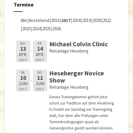
Termine
Alle
Anstehend
2016
2017
2018
2019
2020
2022
2023
2024
2025
2026
Michael Colvin Clinic
DO.
FR.
13
14
Reitanlage Heseberg
APR.
APR.
2017
2017
Heseberger Novice
SA.
SO.
10
11
Show
JUNI
JUNI
Reitanlage Heseberg
2017
2017
Dieses Trainingsturnier gehört jetzt
schon zur Tradition auf dem Heseberg.
Es findet am Samstag ein Trainingstag
statt, bei dem alle Prüfungen unter
Turnierbedingungen quasi als
Generalprobe geübt werden können.