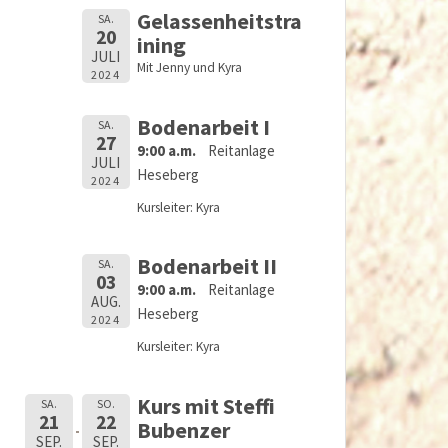
Gelassenheitstra
SA.
20
ining
JULI
Mit Jenny und Kyra
2024
Bodenarbeit I
SA.
27
9:00 a.m.
Reitanlage
JULI
Heseberg
2024
Kursleiter: Kyra
Bodenarbeit II
SA.
03
9:00 a.m.
Reitanlage
AUG.
Heseberg
2024
Kursleiter: Kyra
Kurs mit Steffi
SA.
SO.
21
22
Bubenzer
SEP.
SEP.