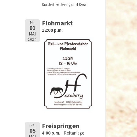
Kursleiter: Jenny und Kyra
Flohmarkt
MI.
01
12:00 p.m.
MAI
2024
Freispringen
SO.
05
4:00 p.m.
Reitanlage
MAI