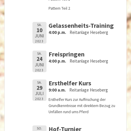
Pattern Teil 2
Gelassenheits-Training
SA.
10
4:00 p.m.
Reitanlage Heseberg
JUNI
2023
Freispringen
SA.
24
4:00 p.m.
Reitanlage Heseberg
JUNI
2023
Ersthelfer Kurs
SA.
29
9:00 a.m.
Reitanlage Heseberg
JULI
2023
Ersthelfer Kurs zur Auffrischung der
Grundkenntnisse mit direktem Bezug zu
Unfällen rund ums Pferd
Hof-Turnier
SO.