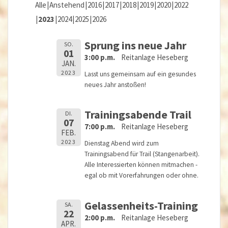
Alle
Anstehend
2016
2017
2018
2019
2020
2022
2023
2024
2025
2026
Sprung ins neue Jahr
SO.
01
3:00 p.m.
Reitanlage Heseberg
JAN.
2023
Lasst uns gemeinsam auf ein gesundes
neues Jahr anstoßen!
Trainingsabende Trail
DI.
07
7:00 p.m.
Reitanlage Heseberg
FEB.
2023
Dienstag Abend wird zum
Trainingsabend für Trail (Stangenarbeit).
Alle Interessierten können mitmachen -
egal ob mit Vorerfahrungen oder ohne.
Gelassenheits-Training
SA.
22
2:00 p.m.
Reitanlage Heseberg
APR.