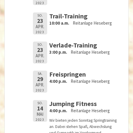
2023
Trail-Training
SO.
23
10:00 a.m.
Reitanlage Heseberg
APR.
2023
Verlade-Training
SO.
23
3:00 p.m.
Reitanlage Heseberg
APR.
2023
Freispringen
SA.
29
4:00 p.m.
Reitanlage Heseberg
APR.
2023
Jumping Fitness
SO.
14
4:00 p.m.
Reitanlage Heseberg
MAI
2023
Wir bieten jeden Sonntag Springtraining
an. Dabei stehen Spaß, Abwechslung
und Gymnastik im Vordergrund