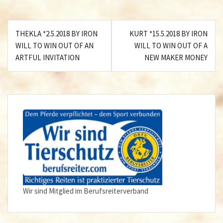
Beitragsnavigation
THEKLA *2.5.2018 BY IRON
KURT *15.5.2018 BY IRON
WILL TO WIN OUT OF AN
WILL TO WIN OUT OF A
ARTFUL INVITATION
NEW MAKER MONEY
Wir sind Mitglied im Berufsreiterverband