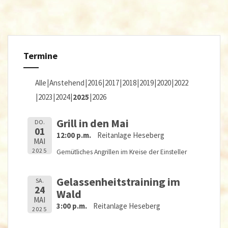
Termine
Alle
Anstehend
2016
2017
2018
2019
2020
2022
2023
2024
2025
2026
Grill in den Mai
DO.
01
12:00 p.m.
Reitanlage Heseberg
MAI
2025
Gemütliches Angrillen im Kreise der Einsteller
Gelassenheitstraining im
SA.
24
Wald
MAI
3:00 p.m.
Reitanlage Heseberg
2025