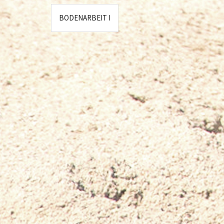
Beitragsnavigation
BODENARBEIT I